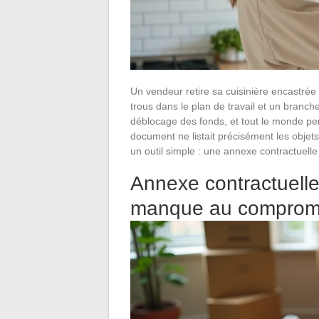
Un vendeur retire sa cuisinière encastrée 
trous dans le plan de travail et un branch
déblocage des fonds, et tout le monde pe
document ne listait précisément les objets
un outil simple : une annexe contractuelle
Annexe contractuelle p
manque au compromi