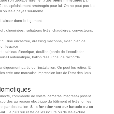
 (que l’on déplace librement) des
biens immeubles par
bâti ou spécialement aménagés pour lui. On ne peut pas les
 si on les a payés soi-même.
t laisser dans le logement :
l : cheminées, radiateurs fixés, chaudières, convecteurs,
 cuisine encastrée, dressing maçonné, évier, plan de
our l’espace
 : tableau électrique, douilles (partie de l’installation
 portail automatique, ballon d’eau chaude raccordé
idiquement partie de l’installation. On peut les retirer. En
es crée une mauvaise impression lors de l’état des lieux
domotiques
nnecté, commande de volets, caméras intégrées) posent
ccordés au réseau électrique du bâtiment et fixés, on les
s par destination.
S’ils fonctionnent sur batterie ou en
int.
Le plus sûr reste de les inclure ou de les exclure