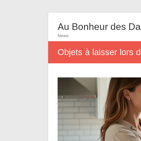
Au Bonheur des D
News
Objets à laisser lors 