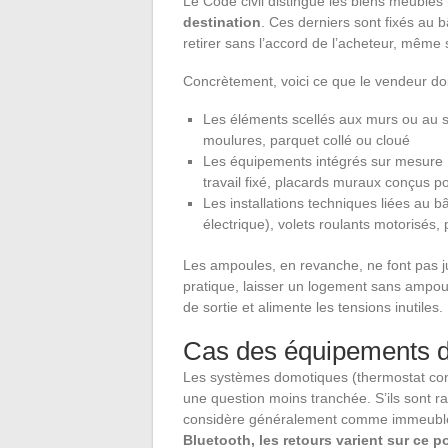
Le Code civil distingue les biens meubles
destination
. Ces derniers sont fixés au 
retirer sans l’accord de l’acheteur, même
Concrètement, voici ce que le vendeur doi
Les éléments scellés aux murs ou au so
moulures, parquet collé ou cloué
Les équipements intégrés sur mesure :
travail fixé, placards muraux conçus p
Les installations techniques liées au bâti
électrique), volets roulants motorisés,
Les ampoules, en revanche, ne font pas jur
pratique, laisser un logement sans ampoul
de sortie et alimente les tensions inutiles.
Cas des équipements 
Les systèmes domotiques (thermostat co
une question moins tranchée. S’ils sont ra
considère généralement comme immeuble
Bluetooth, les retours varient sur ce po