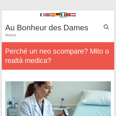
Au Bonheur des Dames
Notizie
Perché un neo scompare? Mito o
realtà medica?