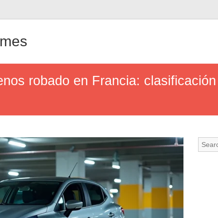
ames
nos robado en Francia: clasificació