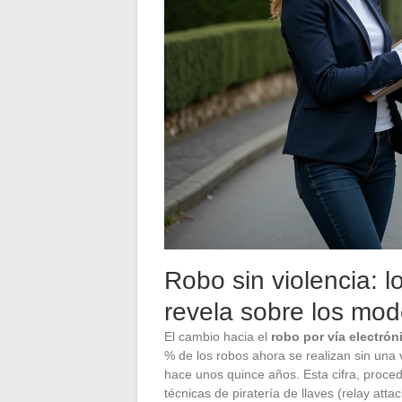
Robo sin violencia: 
revela sobre los mod
El cambio hacia el
robo por vía electrón
% de los robos ahora se realizan sin una v
hace unos quince años. Esta cifra, procede
técnicas de piratería de llaves (relay attac