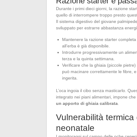
Razione starter e passa
Durante i primi dieci giorni, la razione st
quello di interrompere troppo presto ques
Il sistema digestivo del giovane palmipede
sviluppato per estrarre abbastanza energia
Mantenere la razione starter completa 
all’erba è già disponibile.
Introdurre progressivamente un aliment
terza e la quinta settimana.
Verificare che la ghiaia (piccole pietre)
può macinare correttamente le fibre, e 
ingerita.
L’oca ingoia il cibo senza masticarlo. Qu
integrato nei piani alimentari, impone che
un apporto di ghiaia calibrata
.
Vulnerabilità termica
neonatale
I monitoraggi sul campo delle oche ceneri