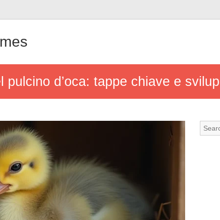
ames
el pulcino d’oca: tappe chiave e svilu