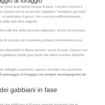
ggio al foraggio
arter (ricca di proteine) rimane la base. L’errore comune è
ta razione con la scusa che i gabbiani “mangiano già erba”.
, in particolare il gozzo, non è ancora sufficientemente
 dalle sole fibre vegetali.
fino alla fine della seconda settimana, anche se l’accesso
o di crescita con contenuto proteico decrescente tra la
 sia disponibile in libero servizio: senza di essa, il gozzo non
il gabbiano perde gran parte del valore nutritivo dell’erba
esto dettaglio anatomico, spesso ricordato ma raramente
il passaggio al foraggio sia sempre accompagnato da
 dei gabbiani in fase
ne che nidificano in Europa centrale mostrano che le