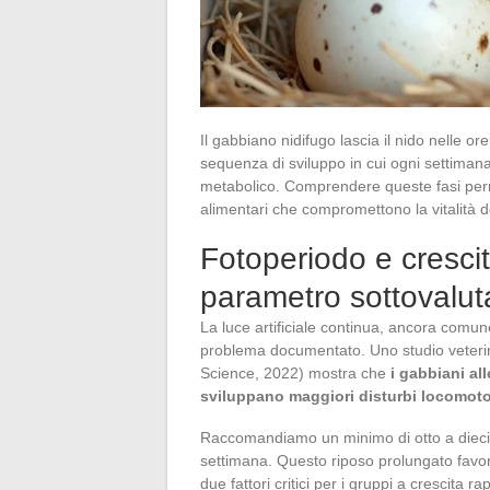
Il gabbiano nidifugo lascia il nido nelle 
sequenza di sviluppo in cui ogni settimana 
metabolico. Comprendere queste fasi permet
alimentari che compromettono la vitalità d
Fotoperiodo e cresci
parametro sottovalut
La luce artificiale continua, ancora comun
problema documentato. Uno studio veterin
Science, 2022) mostra che
i gabbiani al
sviluppano maggiori disturbi locomoto
Raccomandiamo un minimo di otto a dieci or
settimana. Questo riposo prolungato favor
due fattori critici per i gruppi a crescita ra