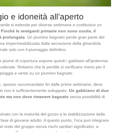
o e idoneità all’aperto
anile si estende per diverse settimane e costituisce un
.
Finché le remiganti primarie non sono uscite, il
tà prolungata
. Un piumino bagnato perde gran parte del
iuma impermeabilizzata dalla secrezione della ghiandola
ale solo con il piumaggio definitivo.
lle piume di copertura espone quindi i gabbiani all’ipotermia
oderate. Notiamo che le perdite si verificano meno per il
 pioggia e vento su un piumino bagnato.
o, spesso raccomandato fin dalle prime settimane, deve
io non è sufficientemente sviluppato.
Un gabbiano di due
nte ma non deve rimanere bagnato
senza possibilità di
nato con la maturità del gozzo e la stabilizzazione della
fase di giovane adulto. A questo punto, l’oca può integrare
resto del gruppo senza rischi sanitari significativi, a