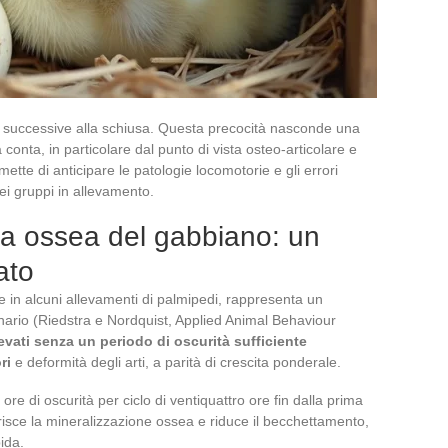
ore successive alla schiusa. Questa precocità nasconde una
conta, in particolare dal punto di vista osteo-articolare e
te di anticipare le patologie locomotorie e gli errori
ei gruppi in allevamento.
ta ossea del gabbiano: un
ato
e in alcuni allevamenti di palmipedi, rappresenta un
ario (Riedstra e Nordquist, Applied Animal Behaviour
levati senza un periodo di oscurità sufficiente
ri
e deformità degli arti, a parità di crescita ponderale.
e di oscurità per ciclo di ventiquattro ore fin dalla prima
isce la mineralizzazione ossea e riduce il becchettamento,
pida.