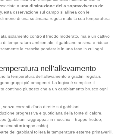
associate a
una diminuzione della sopravvivenza dei
Questa osservazione sul campo si allinea con le
 di meno di una settimana regola male la sua temperatura
ata isolamento contro il freddo moderato, ma è un cattivo
lia di temperatura ambientale, il gabbiano ansima e riduce
ruscamente la crescita ponderale in una fase in cui ogni
temperatura nell’allevamento
no la temperatura dell’allevamento a gradini regolari,
ngono gruppi più omogenei. La logica è semplice: il
nte continuo piuttosto che a un cambiamento brusco ogni
 senza correnti d’aria dirette sui gabbiani.
duzione progressiva e quotidiana della fonte di calore,
po (gabbiani raggruppati in mucchio = troppo freddo,
 ansimanti = troppo caldo).
parte dei gabbiani tollera le temperature esterne primaverili,