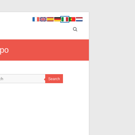
ppo
Search