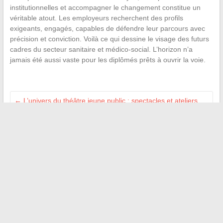
institutionnelles et accompagner le changement constitue un
véritable atout. Les employeurs recherchent des profils
exigeants, engagés, capables de défendre leur parcours avec
précision et conviction. Voilà ce qui dessine le visage des futurs
cadres du secteur sanitaire et médico-social. L’horizon n’a
jamais été aussi vaste pour les diplômés prêts à ouvrir la voie.
←
L’univers du théâtre jeune public : spectacles et ateliers
pour éveiller la créativité
Découvrez la voiture la moins volée en France : classement
des modèles les plus sûrs en 2025
→
Recherche