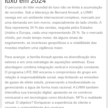
luxo em 2024
O percurso do líder mundial do luxo não se limita à acumulação
de recordes. Sob a liderança de Bernard Arnault, a LVMH
navega em um ambiente internacional complexo, marcado por
uma demanda em tom morno, especialmente do lado chinês. A
Ásia representa 34 % das vendas, seguida pelos Estados
Unidos e Europa, cada uma representando 26 %. Se o mercado
chinês, por muito tempo motor, dá alguns sinais de
esgotamento, as incertezas geopolíticas e a volatilidade das
moedas impõem uma vigilância maior.
Para avançar, a família Arnault aposta na diversificação dos
setores e em uma estratégia de aquisições seletivas. Essa
abordagem combina integração vertical e inovação constante.
O programa LIFE 360 encarna o compromisso do grupo em
relação à responsabilidade social, seja limitando as emissões
de gases de efeito estufa, preservando a biodiversidade ou
gerenciando a água de forma mais racional. A LVMH também
intensifica sua transição digital, apoiando-se no comércio
omnicanal e em tecnologias como blockchain, NFTs e realidade
virtual. O objetivo? Enriquecer a experiência do cliente e
garantir a rastreabilidade dos produtos.