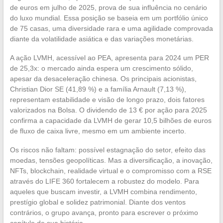
de euros em julho de 2025, prova de sua influência no cenário
do luxo mundial. Essa posição se baseia em um portfólio único
de 75 casas, uma diversidade rara e uma agilidade comprovada
diante da volatilidade asiática e das variações monetárias.
A ação LVMH, acessível ao PEA, apresenta para 2024 um PER
de 25,3x: o mercado ainda espera um crescimento sólido,
apesar da desaceleração chinesa. Os principais acionistas,
Christian Dior SE (41,89 %) e a família Arnault (7,13 %),
representam estabilidade e visão de longo prazo, dois fatores
valorizados na Bolsa. O dividendo de 13 € por ação para 2025
confirma a capacidade da LVMH de gerar 10,5 bilhões de euros
de fluxo de caixa livre, mesmo em um ambiente incerto.
Os riscos não faltam: possível estagnação do setor, efeito das
moedas, tensões geopolíticas. Mas a diversificação, a inovação,
NFTs, blockchain, realidade virtual e o compromisso com a RSE
através do LIFE 360 fortalecem a robustez do modelo. Para
aqueles que buscam investir, a LVMH combina rendimento,
prestígio global e solidez patrimonial. Diante dos ventos
contrários, o grupo avança, pronto para escrever o próximo