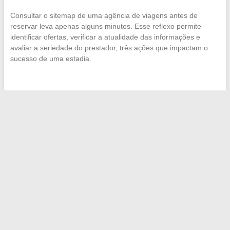
Consultar o sitemap de uma agência de viagens antes de
reservar leva apenas alguns minutos. Esse reflexo permite
identificar ofertas, verificar a atualidade das informações e
avaliar a seriedade do prestador, três ações que impactam o
sucesso de uma estadia.
←
Fim do pacto docente em 2026: qual o impacto no seu
salário e nos seus direitos?
Tudo sobre o método ADKAR: entender, aplicar e transformar
sua empresa
→
Search