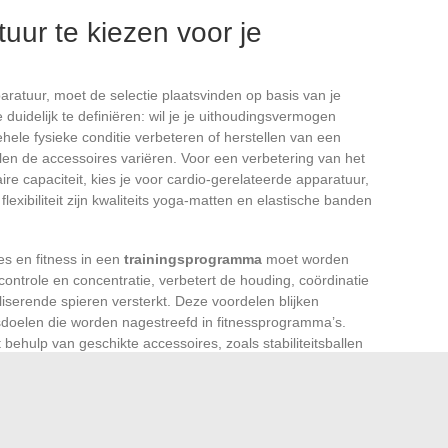
uur te kiezen voor je
aratuur, moet de selectie plaatsvinden op basis van je
 duidelijk te definiëren: wil je je uithoudingsvermogen
lgehele fysieke conditie verbeteren of herstellen van een
len de accessoires variëren. Voor een verbetering van het
e capaciteit, kies je voor cardio-gerelateerde apparatuur,
lexibiliteit zijn kwaliteits yoga-matten en elastische banden
es en fitness in een
trainingsprogramma
moet worden
 controle en concentratie, verbetert de houding, coördinatie
iliserende spieren versterkt. Deze voordelen blijken
sdoelen die worden nagestreefd in fitnessprogramma’s.
behulp van geschikte accessoires, zoals stabiliteitsballen
 mogelijkheid om actief herstel te bieden, wat essentieel is
ontworpen wekelijkse programma zowel Pilates-sessies als
 tussen kracht, uithoudingsvermogen en flexibiliteit