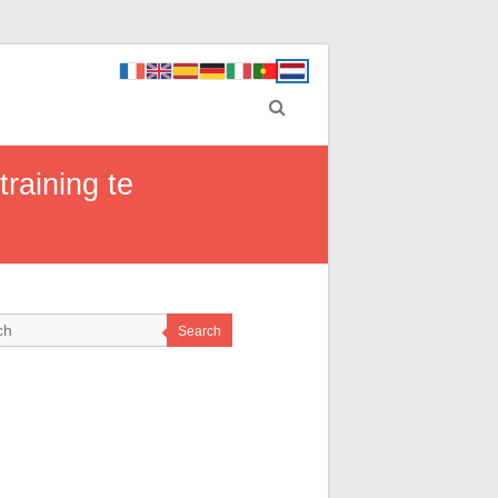
training te
Search