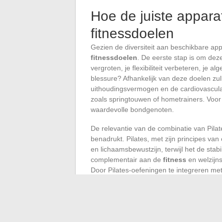
Hoe de juiste apparat
fitnessdoelen
Gezien de diversiteit aan beschikbare app
fitnessdoelen
. De eerste stap is om deze
vergroten, je flexibiliteit verbeteren, je a
blessure? Afhankelijk van deze doelen zul
uithoudingsvermogen en de cardiovasculair
zoals springtouwen of hometrainers. Voor f
waardevolle bondgenoten.
De relevantie van de combinatie van Pilat
benadrukt. Pilates, met zijn principes van
en lichaamsbewustzijn, terwijl het de stab
complementair aan de
fitness
en welzijn
Door Pilates-oefeningen te integreren met 
of reformers, kun je ook profiteren van de
na intensievere fitnesssessies.
Voor een optimale synergie zal een goed 
fitness-sessies integreren, wat een balans