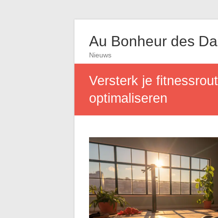
Au Bonheur des D
Nieuws
Versterk je fitnessrou
optimaliseren