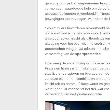
geworden om
je trainingssessies te op
vormen een waardevolle hulp om de oefenin
accessoires kunnen bijvoorbeeld in fitne
bewegingen toe te voegen, waardoor de
Schuimrollers bevorderen bijvoorbeeld het
wat essentieel is na zware sessies. Elas
waardoor zowel kracht als uithoudingsve
uitdaging voor het evenwicht te creëren, 
accessoires
voegen variatie en intensitei
verbetering van de
sportprestaties
.
Overweeg de afstemming van deze accesso
Pilates en fitness is onmiskenbaar: verbe
stabiliserende spieren en bijdrage aan d
zal deze elementen combineren om een ba
flexibiliteit en herstel. Pilates wordt zo
wordt gebruikt voor actief herstel, wat es
verbetering van de
fysieke conditie
.