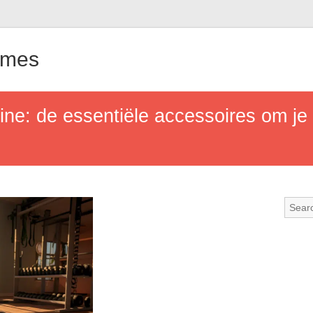
ames
tine: de essentiële accessoires om je 