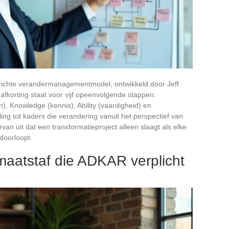
richte verandermanagementmodel, ontwikkeld door Jeff
 afkorting staat voor vijf opeenvolgende stappen:
), Knowledge (kennis), Ability (vaardigheid) en
ing tot kaders die verandering vanuit het perspectief van
an uit dat een transformatieproject alleen slaagt als elke
doorloopt.
maatstaf die ADKAR verplicht