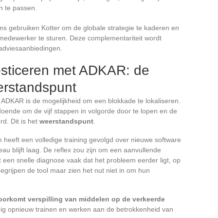
n te passen.
ams gebruiken Kotter om de globale strategie te kaderen en
dewerker te sturen. Deze complementariteit wordt
adviesaanbiedingen.
osticeren met ADKAR: de
erstandspunt
ADKAR is de mogelijkheid om een blokkade te lokaliseren.
doende om de vijf stappen in volgorde door te lopen en de
rd. Dit is het
weerstandspunt
.
heeft een volledige training gevolgd over nieuwe software
au blijft laag. De reflex zou zijn om een aanvullende
 een snelle diagnose vaak dat het probleem eerder ligt, op
grijpen de tool maar zien het nut niet in om hun
oorkomt verspilling van middelen op de verkeerde
nodig opnieuw trainen en werken aan de betrokkenheid van