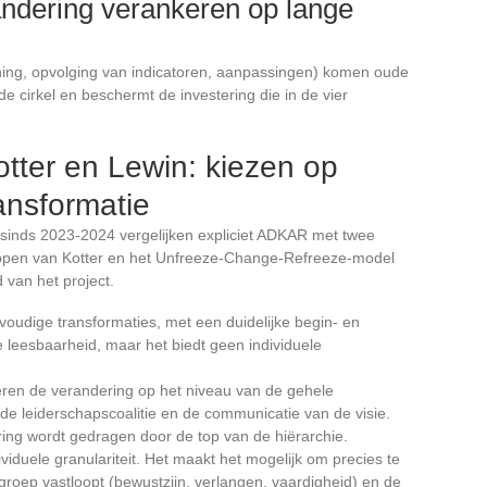
ndering verankeren op lange
ng, opvolging van indicatoren, aanpassingen) komen oude
e cirkel en beschermt de investering die in de vier
ter en Lewin: kiezen op
ansformatie
sinds 2023-2024 vergelijken expliciet ADKAR met twee
appen van Kotter en het Unfreeze-Change-Refreeze-model
 van het project.
voudige transformaties, met een duidelijke begin- en
de leesbaarheid, maar het biedt geen individuele
eren de verandering op het niveau van de gehele
de leiderschapscoalitie en de communicatie van de visie.
ring wordt gedragen door de top van de hiërarchie.
viduele granulariteit. Het maakt het mogelijk om precies te
groep vastloopt (bewustzijn, verlangen, vaardigheid) en de