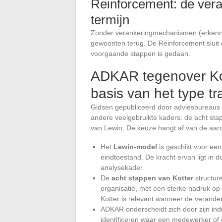
Reinforcement: de vera
termijn
Zonder verankeringmechanismen (erkenni
gewoonten terug. De Reinforcement sluit d
voorgaande stappen is gedaan.
ADKAR tegenover Kot
basis van het type tr
Gidsen gepubliceerd door adviesbureaus 
andere veelgebruikte kaders: de acht st
van Lewin. De keuze hangt af van de aard
Het
Lewin-model
is geschikt voor een
eindtoestand. De kracht ervan ligt in 
analysekader.
De
acht stappen van Kotter
structur
organisatie, met een sterke nadruk op 
Kotter is relevant wanneer de verande
ADKAR onderscheidt zich door zijn indi
identificeren waar een medewerker of 