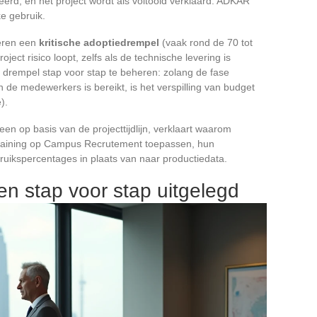
eerd, en het project wordt als voltooid verklaard. ADKAR
ke gebruik.
ceren een
kritische adoptiedrempel
(vaak rond de 70 tot
ect risico loopt, zelfs als de technische levering is
drempel stap voor stap te beheren: zolang de fase
de medewerkers is bereikt, is het verspilling van budget
).
leen op basis van de projecttijdlijn, verklaart waarom
raining op Campus Recrutement toepassen, hun
ruikspercentages in plaats van naar productiedata.
n stap voor stap uitgelegd