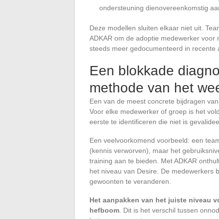
ondersteuning dienovereenkomstig aa
Deze modellen sluiten elkaar niet uit. Te
ADKAR om de adoptie medewerker voor me
steeds meer gedocumenteerd in recente 
Een blokkade diagn
methode van het we
Een van de meest concrete bijdragen van 
Voor elke medewerker of groep is het vol
eerste te identificeren die niet is gevalidee
Een veelvoorkomend voorbeeld: een team 
(kennis verworven), maar het gebruiksnive
training aan te bieden. Met ADKAR onthult
het niveau van Desire. De medewerkers be
gewoonten te veranderen.
Het aanpakken van het juiste niveau v
hefboom
. Dit is het verschil tussen on