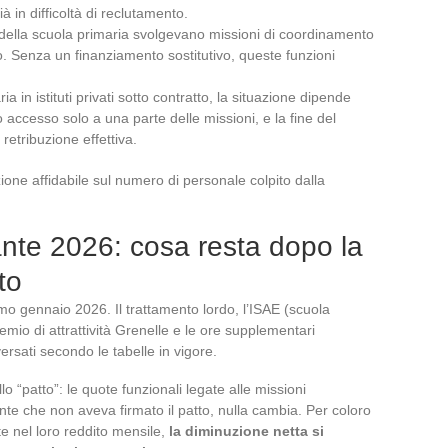
già in difficoltà di reclutamento.
ti della scuola primaria svolgevano missioni di coordinamento
to. Senza un finanziamento sostitutivo, queste funzioni
a in istituti privati sotto contratto, la situazione dipende
 accesso solo a una parte delle missioni, e la fine del
 retribuzione effettiva.
one affidabile sul numero di personale colpito dalla
nte 2026: cosa resta dopo la
to
rimo gennaio 2026. Il trattamento lordo, l’ISAE (scuola
remio di attrattività Grenelle e le ore supplementari
rsati secondo le tabelle in vigore.
o “patto”: le quote funzionali legate alle missioni
te che non aveva firmato il patto, nulla cambia. Per coloro
e nel loro reddito mensile,
la diminuzione netta si