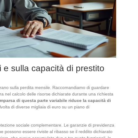
ali e sulla capacità di prestito
centrano sulla perdita mensile. Raccomandiamo di guardare
tra nel calcolo delle risorse dichiarate durante una richiesta
mparsa di questa parte variabile riduce la capacità di
alvolta di diverse migliaia di euro su un piano di
rotezione sociale complementare. Le garanzie di previdenza
one possono essere riviste al ribasso se il reddito dichiarato
iera, che aveva accumulato due o tre quote funzionali, la