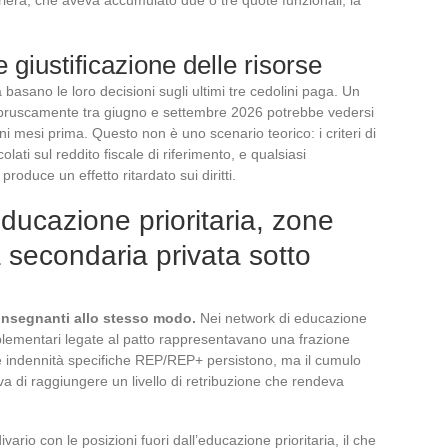
 giustificazione delle risorse
ia basano le loro decisioni sugli ultimi tre cedolini paga. Un
e bruscamente tra giugno e settembre 2026 potrebbe vedersi
cuni mesi prima. Questo non è uno scenario teorico: i criteri di
lati sul reddito fiscale di riferimento, e qualsiasi
roduce un effetto ritardato sui diritti.
 educazione prioritaria, zone
a secondaria privata sotto
i insegnanti allo stesso modo.
Nei network di educazione
plementari legate al patto rappresentavano una frazione
Le indennità specifiche REP/REP+ persistono, ma il cumulo
va di raggiungere un livello di retribuzione che rendeva
ivario con le posizioni fuori dall’educazione prioritaria, il che