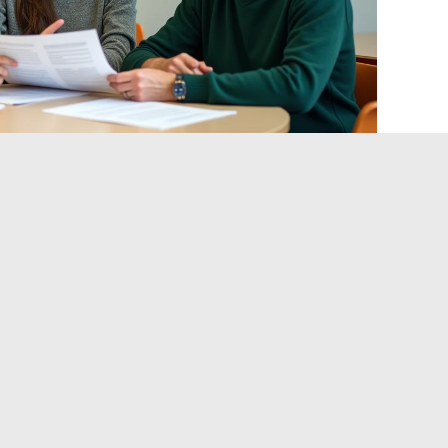
tribuzione complementare recente, la professione docente
orsi faticano già ad attrarre un numero sufficiente di
verso il controllo delle spese, ma il costo reale di questo
 sul campo del reclutamento e della fidelizzazione.