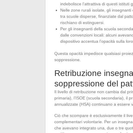
indebolisce l’attrattiva di questi istituti 
Nelle zone rurali isolate, gli insegnan
tra scuole disperse, finanziate dal pat
rischiano di estinguersi.
Per gli insegnanti della scuola secondari
dalle convenzioni locali: alcuni avevano
dispositivo accentua l’opacità sulla loro
Questa opacità impedisce qualsiasi proiezi
soppressione.
Retribuzione insegna
soppressione del pat
Il livello di retribuzione non cambia dal p
primaria), l’ISOE (scuola secondaria), il p
annualizzate (HSA) continuano a essere ve
Ciò che scompare è esclusivamente il livell
complementari volontarie. Per un insegnan
che avevano integrato una, due o tre quot