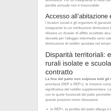
perdita annuale non è trascurabile.
Accesso all’abitazione e
I locatori sociali e gli organismi di garanz
insegnante la cui retribuzione diminuisc
rifiutare un dossier di affitto accettato al
idoneità per l’alloggio intermedio sono calco
diminuzione di reddito spostata nel tempo p
Disparità territoriali:
rurali isolate e scuol
contratto
La fine del patto non colpisce tutti gl
prioritaria (REP e REP+), le missioni com
significativa del reddito supplementare. 
con le quote funzionali del patto permette
queste posizioni meno dissuasive.
In REP+, la perdita del patto allarga il d