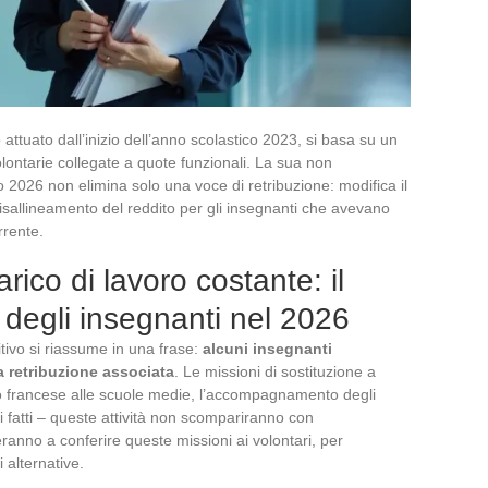
 attuato dall’inizio dell’anno scolastico 2023, si basa su un
ontarie collegate a quote funzionali. La sua non
o 2026 non elimina solo una voce di retribuzione: modifica il
n disallineamento del reddito per gli insegnanti che avevano
rrente.
arico di lavoro costante: il
o degli insegnanti nel 2026
sitivo si riassume in una frase:
alcuni insegnanti
a retribuzione associata
. Le missioni di sostituzione a
 o francese alle scuole medie, l’accompagnamento degli
ti fatti – queste attività non scompariranno con
nueranno a conferire queste missioni ai volontari, per
 alternative.