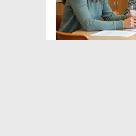
Con la soppressione dell’unico leva di re
perde un argomento di reclutamento. I conc
candidati.
Le scelte di bilancio del 2026 si orientano 
risparmio si misurerà negli anni a venire,