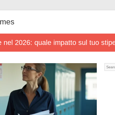
ames
nel 2026: quale impatto sul tuo stipen