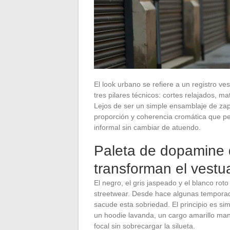
El look urbano se refiere a un registro ve
tres pilares técnicos: cortes relajados, m
Lejos de ser un simple ensamblaje de zapa
proporción y coherencia cromática que per
informal sin cambiar de atuendo.
Paleta de dopamine d
transforman el vestu
El negro, el gris jaspeado y el blanco r
streetwear. Desde hace algunas tempora
sacude esta sobriedad. El principio es sim
un hoodie lavanda, un cargo amarillo mant
focal sin sobrecargar la silueta.