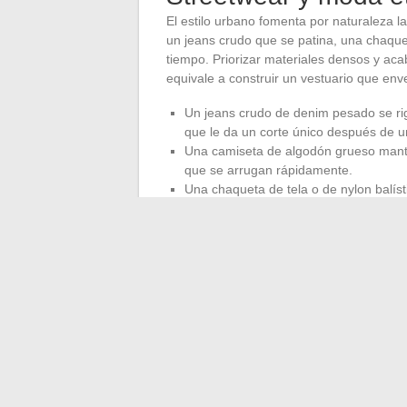
El estilo urbano fomenta por naturaleza l
un jeans crudo que se patina, una chaque
tiempo. Priorizar materiales densos y aca
equivale a construir un vestuario que en
Un jeans crudo de denim pesado se rigi
que le da un corte único después de 
Una camiseta de algodón grueso mantien
que se arrugan rápidamente.
Una chaqueta de tela o de nylon balísti
pelarse ni formar bolitas.
Este razonamiento se alinea con una tend
oponen. Comprar menos piezas, mejor eleg
rotación rápida de prendas de baja calida
El look urbano estilizado se basa finalme
controlada, zapatos pensados para el asf
en el tiempo. El resto son detalles, y es 
bien medido, un color inesperado en un bá
tendencia.