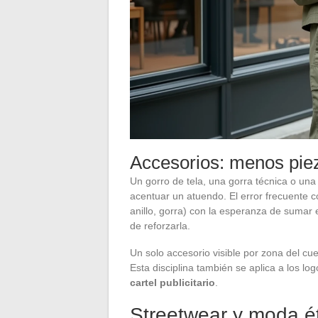
Accesorios: menos pie
Un gorro de tela, una gorra técnica o una
acentuar un atuendo. El error frecuente co
anillo, gorra) con la esperanza de sumar ef
de reforzarla.
Un solo accesorio visible por zona del cu
Esta disciplina también se aplica a los lo
cartel publicitario
.
Streetwear y moda ét