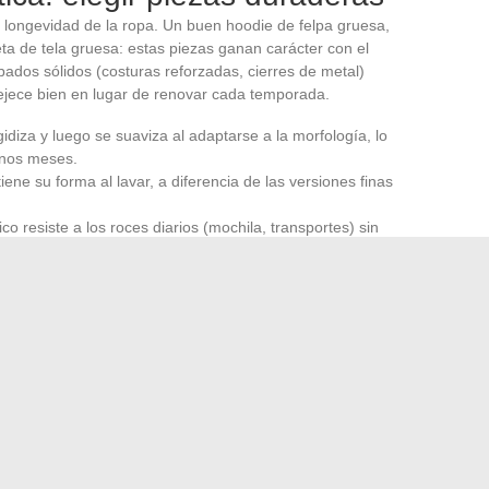
a longevidad de la ropa. Un buen hoodie de felpa gruesa,
ta de tela gruesa: estas piezas ganan carácter con el
bados sólidos (costuras reforzadas, cierres de metal)
vejece bien en lugar de renovar cada temporada.
diza y luego se suaviza al adaptarse a la morfología, lo
unos meses.
e su forma al lavar, a diferencia de las versiones finas
co resiste a los roces diarios (mochila, transportes) sin
encia de fondo: la moda ética y el streetwear no se
idas, produce un mejor resultado estilístico que una
d.
nte en un puñado de decisiones claras: una paleta
alto, proporciones equilibradas y materiales que perduran
precisamente en esos detalles, un dobladillo de pantalón
sico, donde la personalidad toma el control sobre la