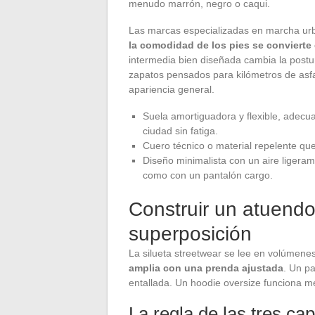
menudo marrón, negro o caqui.
Las marcas especializadas en marcha urb
la comodidad de los pies se convierte 
intermedia bien diseñada cambia la postur
zapatos pensados para kilómetros de asfal
apariencia general.
Suela amortiguadora y flexible, adecua
ciudad sin fatiga.
Cuero técnico o material repelente que r
Diseño minimalista con un aire ligera
como con un pantalón cargo.
Construir un atuendo
superposición
La silueta streetwear se lee en volúmenes
amplia con una prenda ajustada
. Un p
entallada. Un hoodie oversize funciona m
La regla de las tres ca