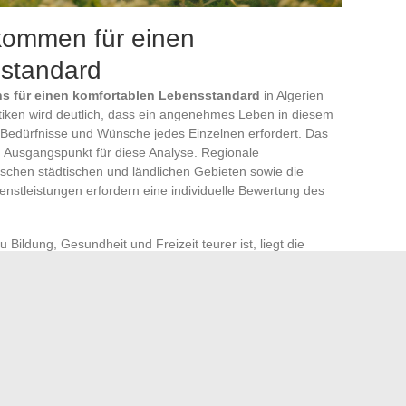
kommen für einen
sstandard
 für einen komfortablen Lebensstandard
in Algerien
istiken wird deutlich, dass ein angenehmes Leben in diesem
 Bedürfnisse und Wünsche jedes Einzelnen erfordert. Das
n Ausgangspunkt für diese Analyse. Regionale
schen städtischen und ländlichen Gebieten sowie die
nstleistungen erfordern eine individuelle Bewertung des
Bildung, Gesundheit und Freizeit teurer ist, liegt die
. Familien müssen ein Budget einplanen, das nicht nur die
gesehene Ausgaben und Ausgaben für eine als akzeptabel
en Städten wie Algier oder Oran scheint ein Gehalt von
zu sein, um diese seelische Ruhe zu erreichen.
en
geht über die täglichen Ausgaben hinaus. Sie umfasst
planen oder in die Bildung der Kinder zu investieren. Ein
o auf einem Einkommen, das finanzielle Autonomie und die