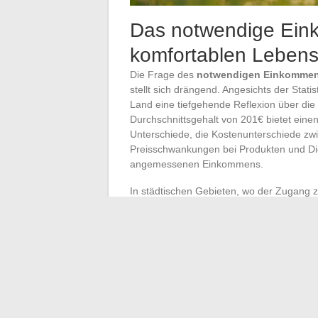
Das notwendige Ein
komfortablen Leben
Die Frage des
notwendigen Einkommens
stellt sich drängend. Angesichts der Stat
Land eine tiefgehende Reflexion über die
Durchschnittsgehalt von 201€ bietet eine
Unterschiede, die Kostenunterschiede zwi
Preisschwankungen bei Produkten und Die
angemessenen Einkommens.
In städtischen Gebieten, wo der Zugang zu 
finanzielle Komfortgrenze erheblich höher
Notwendigkeiten, sondern auch unvorher
erachtete Lebensqualität abdeckt. In groß
etwa 500€ bis 600€ pro Monat eine Basis 
Die Berechnung dieses
Gehalt zum Leb
auch die Fähigkeit zu sparen, Urlaube zu 
komfortabler Lebensstandard basiert als