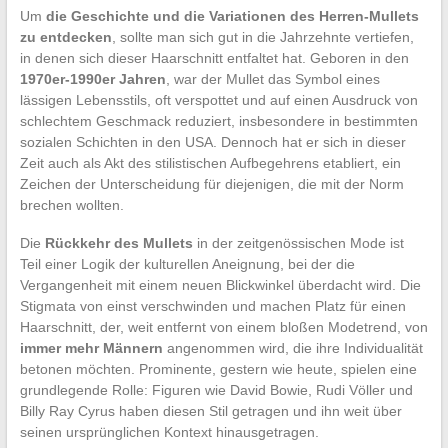
Um
die Geschichte und die Variationen des Herren-Mullets
zu entdecken
, sollte man sich gut in die Jahrzehnte vertiefen,
in denen sich dieser Haarschnitt entfaltet hat. Geboren in den
1970er-1990er Jahren
, war der Mullet das Symbol eines
lässigen Lebensstils, oft verspottet und auf einen Ausdruck von
schlechtem Geschmack reduziert, insbesondere in bestimmten
sozialen Schichten in den USA. Dennoch hat er sich in dieser
Zeit auch als Akt des stilistischen Aufbegehrens etabliert, ein
Zeichen der Unterscheidung für diejenigen, die mit der Norm
brechen wollten.
Die
Rückkehr des Mullets
in der zeitgenössischen Mode ist
Teil einer Logik der kulturellen Aneignung, bei der die
Vergangenheit mit einem neuen Blickwinkel überdacht wird. Die
Stigmata von einst verschwinden und machen Platz für einen
Haarschnitt, der, weit entfernt von einem bloßen Modetrend, von
immer mehr Männern
angenommen wird, die ihre Individualität
betonen möchten. Prominente, gestern wie heute, spielen eine
grundlegende Rolle: Figuren wie David Bowie, Rudi Völler und
Billy Ray Cyrus haben diesen Stil getragen und ihn weit über
seinen ursprünglichen Kontext hinausgetragen.