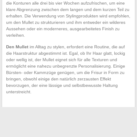
die Konturen alle drei bis vier Wochen aufzufrischen, um eine
klare Abgrenzung zwischen dem langen und dem kurzen Teil zu
erhalten. Die Verwendung von Stylingprodukten wird empfohlen,
um den Mullet zu strukturieren und ihm entweder ein wilderes
Aussehen oder ein moderneres, ausgearbeitetes Finish zu
verleihen.
Den Mullet
im Alltag zu stylen, erfordert eine Routine, die auf
die Haarstruktur abgestimmt ist. Egal, ob Ihr Haar glatt, lockig
oder wellig ist, der Mullet eignet sich für alle Texturen und
ermöglicht eine nahezu unbegrenzte Personalisierung. Einige
Bürsten- oder Kammzüge genügen, um die Frisur in Form zu
bringen, obwohl einige den natürlich zerzausten Effekt
bevorzugen, der eine lässige und selbstbewusste Haltung
unterstreicht.
←
Wie viel muss man verdienen, um in Algerien gut zu
leben?
Der Auswahlprozess für das ideale Babybett: Kriterien und