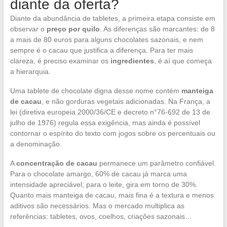
diante da oferta?
Diante da abundância de tabletes, a primeira etapa consiste em
observar o
preço por quilo
. As diferenças são marcantes: de 8
a mais de 80 euros para alguns chocolates sazonais, e nem
sempre é o cacau que justifica a diferença. Para ter mais
clareza, é preciso examinar os
ingredientes
, é aí que começa
a hierarquia.
Uma tablete de chocolate digna desse nome contém
manteiga
de cacau
, e não gorduras vegetais adicionadas. Na França, a
lei (diretiva europeia 2000/36/CE e decreto n°76-692 de 13 de
julho de 1976) regula essa exigência, mas ainda é possível
contornar o espírito do texto com jogos sobre os percentuais ou
a denominação.
A
concentração de cacau
permanece um parâmetro confiável.
Para o chocolate amargo, 60% de cacau já marca uma
intensidade apreciável; para o leite, gira em torno de 30%.
Quanto mais manteiga de cacau, mais fina é a textura e menos
aditivos são necessários. Mas o mercado multiplica as
referências: tabletes, ovos, coelhos, criações sazonais…