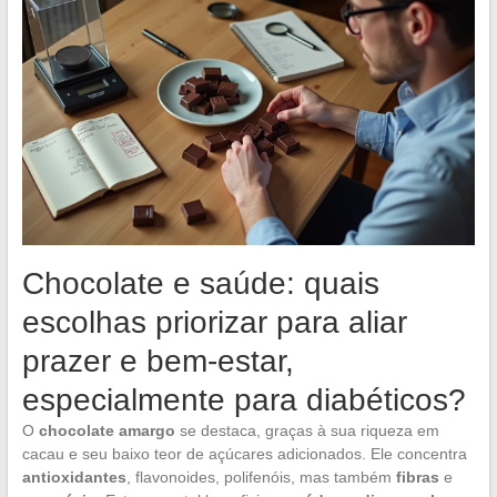
Chocolate e saúde: quais
escolhas priorizar para aliar
prazer e bem-estar,
especialmente para diabéticos?
O
chocolate amargo
se destaca, graças à sua riqueza em
cacau e seu baixo teor de açúcares adicionados. Ele concentra
antioxidantes
, flavonoides, polifenóis, mas também
fibras
e