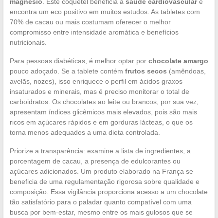
magnésio
. Este coquetel beneficia a
saúde cardiovascular
e
encontra um eco positivo em muitos estudos. As tabletes com
70% de cacau ou mais costumam oferecer o melhor
compromisso entre intensidade aromática e benefícios
nutricionais.
Para pessoas diabéticas, é melhor optar por
chocolate amargo
pouco adoçado. Se a tablete contém
frutos secos
(amêndoas,
avelãs, nozes), isso enriquece o perfil em ácidos graxos
insaturados e minerais, mas é preciso monitorar o total de
carboidratos. Os chocolates ao leite ou brancos, por sua vez,
apresentam índices glicêmicos mais elevados, pois são mais
ricos em açúcares rápidos e em gorduras lácteas, o que os
torna menos adequados a uma dieta controlada.
Priorize a transparência: examine a lista de ingredientes, a
porcentagem de cacau, a presença de edulcorantes ou
açúcares adicionados. Um produto elaborado na França se
beneficia de uma regulamentação rigorosa sobre qualidade e
composição. Essa vigilância proporciona acesso a um chocolate
tão satisfatório para o paladar quanto compatível com uma
busca por bem-estar, mesmo entre os mais gulosos que se