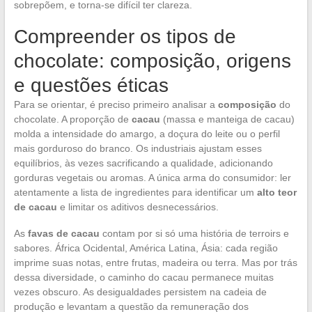
sobrepõem, e torna-se difícil ter clareza.
Compreender os tipos de
chocolate: composição, origens
e questões éticas
Para se orientar, é preciso primeiro analisar a
composição
do
chocolate. A proporção de
cacau
(massa e manteiga de cacau)
molda a intensidade do amargo, a doçura do leite ou o perfil
mais gorduroso do branco. Os industriais ajustam esses
equilíbrios, às vezes sacrificando a qualidade, adicionando
gorduras vegetais ou aromas. A única arma do consumidor: ler
atentamente a lista de ingredientes para identificar um
alto teor
de cacau
e limitar os aditivos desnecessários.
As
favas de cacau
contam por si só uma história de terroirs e
sabores. África Ocidental, América Latina, Ásia: cada região
imprime suas notas, entre frutas, madeira ou terra. Mas por trás
dessa diversidade, o caminho do cacau permanece muitas
vezes obscuro. As desigualdades persistem na cadeia de
produção e levantam a questão da remuneração dos