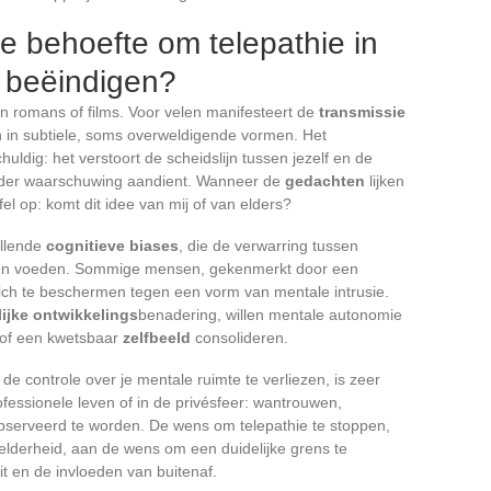
 behoefte om telepathie in
e beëindigen?
van romans of films. Voor velen manifesteert de
transmissie
en in subtiele, soms overweldigende vormen. Het
huldig: het verstoort de scheidslijn tussen jezelf en de
onder waarschuwing aandient. Wanneer de
gedachten
lijken
fel op: komt dit idee van mij of van elders?
illende
cognitieve biases
, die de verwarring tussen
alen voeden. Sommige mensen, gekenmerkt door een
ich te beschermen tegen een vorm van mentale intrusie.
ijke ontwikkelings
benadering, willen mentale autonomie
 of een kwetsbaar
zelfbeeld
consolideren.
e controle over je mentale ruimte te verliezen, is zeer
ofessionele leven of in de privésfeer: wantrouwen,
bserveerd te worden. De wens om telepathie te stoppen,
lderheid, aan de wens om een duidelijke grens te
eit en de invloeden van buitenaf.