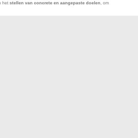
m het
stellen van concrete en aangepaste doelen
, om
.
n leven in het dagelijks leven: herstellende slaap,
ge voeding. Deze pijlers ondersteunen de mentale
e over je gedachten terug te nemen. Creativiteit, begeleid
 opent nieuwe wegen om de
mentale verbinding
te temmen
sie van telepathische gedachten
.
aakt, herwint de gedachte zijn ruimte, bevrijd van
et ware wonder van mentale controle.
eit het meest voorkomt ter wereld?
en te laten slagen en uw keuken dagelijks te verfraaien
→