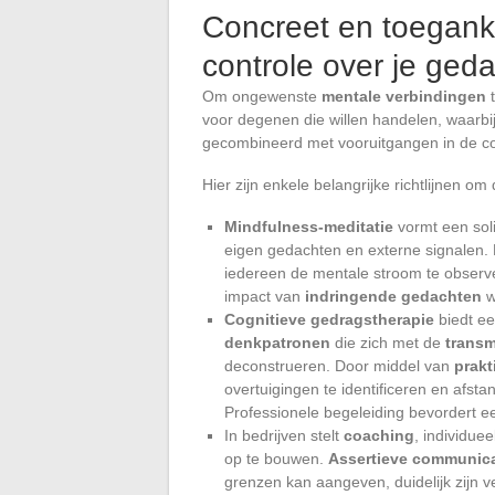
Concreet en toegank
controle over je ged
Om ongewenste
mentale verbindingen
t
voor degenen die willen handelen, waarb
gecombineerd met vooruitgangen in de c
Hier zijn enkele belangrijke richtlijnen om
Mindfulness-meditatie
vormt een sol
eigen gedachten en externe signalen. 
iedereen de mentale stroom te obser
impact van
indringende gedachten
w
Cognitieve gedragstherapie
biedt e
denkpatronen
die zich met de
transm
deconstrueren. Door middel van
prakt
overtuigingen te identificeren en afs
Professionele begeleiding bevordert ee
In bedrijven stelt
coaching
, individue
op te bouwen.
Assertieve communica
grenzen kan aangeven, duidelijk zijn 