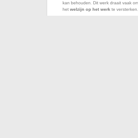
kan behouden. Dit werk draait vaak o
het
welzijn op het werk
te versterken
Vergeet niet de invloed van de kwaliteit va
regelmatige lichaamsbeweging, zorgvuldi
helderheid en het vermogen om de control
door reflectie op je eigen functioneren,
en niet langer te lijden onder de
transmis
Naarmate iedereen deze tools zich eigen m
interferenties, en dat is misschien wel h
←
Wat zijn de landen waar consanguïnit
Onmisbare tips om al uw recept