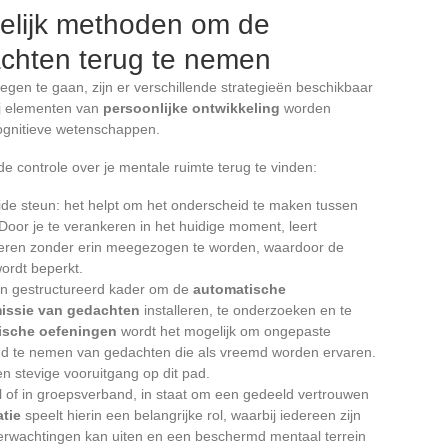
elijk methoden om de
achten terug te nemen
egen te gaan, zijn er verschillende strategieën beschikbaar
ij elementen van
persoonlijke ontwikkeling
worden
ognitieve wetenschappen.
 de controle over je mentale ruimte terug te vinden:
ide steun: het helpt om het onderscheid te maken tussen
Door je te verankeren in het huidige moment, leert
veren zonder erin meegezogen te worden, waardoor de
ordt beperkt.
en gestructureerd kader om de
automatische
issie van gedachten
installeren, te onderzoeken en te
ische oefeningen
wordt het mogelijk om ongepaste
tand te nemen van gedachten die als vreemd worden ervaren.
n stevige vooruitgang op dit pad.
el of in groepsverband, in staat om een gedeeld vertrouwen
tie
speelt hierin een belangrijke rol, waarbij iedereen zijn
verwachtingen kan uiten en een beschermd mentaal terrein