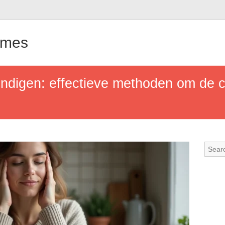
ames
indigen: effectieve methoden om de c