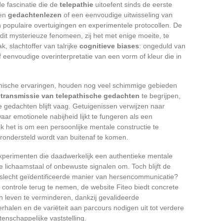
e fascinatie die de
telepathie
uitoefent sinds de eerste
een
gedachtenlezen
of een eenvoudige uitwisseling van
 populaire overtuigingen en experimentele protocollen. De
dit mysterieuze fenomeen, zij het met enige moeite, te
, slachtoffer van talrijke
cognitieve biases
: ongeduld van
eenvoudige overinterpretatie van een vorm of kleur die in
thische ervaringen, houden nog veel schimmige gebieden
e
transmissie van telepathische gedachten
te begrijpen,
gedachten blijft vaag. Getuigenissen verwijzen naar
aar emotionele nabijheid lijkt te fungeren als een
k het is om een persoonlijke mentale constructie te
ondersteld wordt van buitenaf te komen.
xperimenten die daadwerkelijk een authentieke mentale
 lichaamstaal of onbewuste signalen om. Toch blijft de
g slecht geïdentificeerde manier van hersencommunicatie?
 controle terug te nemen, de website Fiteo biedt concrete
n leven te verminderen, dankzij gevalideerde
halen en de variëteit aan parcours nodigen uit tot verdere
enschappelijke vaststelling.