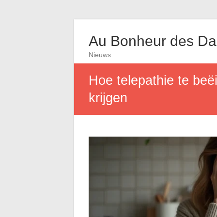
Au Bonheur des D
Nieuws
Hoe telepathie te beë
krijgen