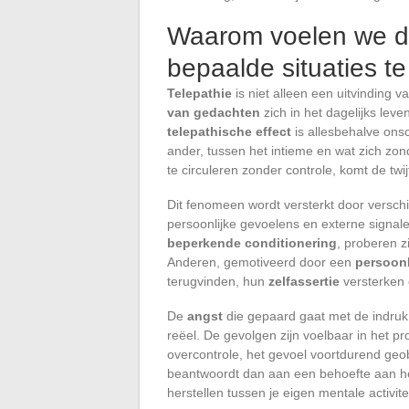
Waarom voelen we de
bepaalde situaties t
Telepathie
is niet alleen een uitvinding 
van gedachten
zich in het dagelijks lev
telepathische effect
is allesbehalve onsc
ander, tussen het intieme en wat zich z
te circuleren zonder controle, komt de twij
Dit fenomeen wordt versterkt door versch
persoonlijke gevoelens en externe sign
beperkende conditionering
, proberen z
Anderen, gemotiveerd door een
persoonl
terugvinden, hun
zelfassertie
versterken
De
angst
die gepaard gaat met de indruk d
reëel. De gevolgen zijn voelbaar in het pr
overcontrole, het gevoel voortdurend geo
beantwoordt dan aan een behoefte aan he
herstellen tussen je eigen mentale activit