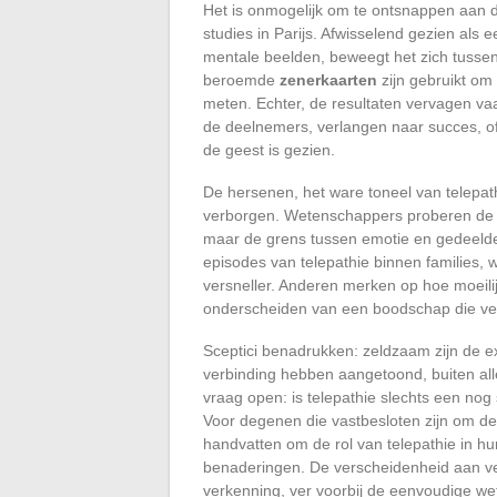
Het is onmogelijk om te ontsnappen aan d
studies in Parijs. Afwisselend gezien als 
mentale beelden, beweegt het zich tussen
beroemde
zenerkaarten
zijn gebruikt om 
meten. Echter, de resultaten vervagen vaak
de deelnemers, verlangen naar succes, of 
de geest is gezien.
De hersenen, het ware toneel van telepa
verborgen. Wetenschappers proberen d
maar de grens tussen emotie en gedeelde 
episodes van telepathie binnen families, w
versneller. Anderen merken op hoe moeilij
onderscheiden van een boodschap die ver
Sceptici benadrukken: zeldzaam zijn de e
verbinding hebben aangetoond, buiten alle
vraag open: is telepathie slechts een no
Voor degenen die vastbesloten zijn om de
handvatten om de rol van telepathie in hu
benaderingen. De verscheidenheid aan ver
verkenning, ver voorbij de eenvoudige wet