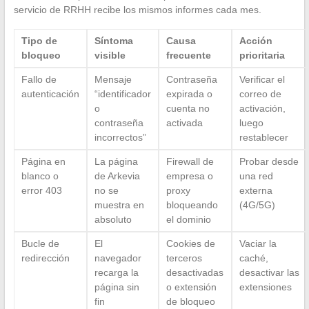
servicio de RRHH recibe los mismos informes cada mes.
Tipo de
Síntoma
Causa
Acción
bloqueo
visible
frecuente
prioritaria
Fallo de
Mensaje
Contraseña
Verificar el
autenticación
“identificador
expirada o
correo de
o
cuenta no
activación,
contraseña
activada
luego
incorrectos”
restablecer
Página en
La página
Firewall de
Probar desde
blanco o
de Arkevia
empresa o
una red
error 403
no se
proxy
externa
muestra en
bloqueando
(4G/5G)
absoluto
el dominio
Bucle de
El
Cookies de
Vaciar la
redirección
navegador
terceros
caché,
recarga la
desactivadas
desactivar las
página sin
o extensión
extensiones
fin
de bloqueo