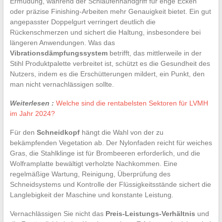
Ermüdung, während der Schlaufenhandgriff für enge Ecken
oder präzise Finishing-Arbeiten mehr Genauigkeit bietet. Ein gut
angepasster Doppelgurt verringert deutlich die
Rückenschmerzen und sichert die Haltung, insbesondere bei
längeren Anwendungen. Was das
Vibrationsdämpfungssystem
betrifft, das mittlerweile in der
Stihl Produktpalette verbreitet ist, schützt es die Gesundheit des
Nutzers, indem es die Erschütterungen mildert, ein Punkt, den
man nicht vernachlässigen sollte.
Weiterlesen :
Welche sind die rentabelsten Sektoren für LVMH
im Jahr 2024?
Für den
Schneidkopf
hängt die Wahl von der zu
bekämpfenden Vegetation ab. Der Nylonfaden reicht für weiches
Gras, die Stahlklinge ist für Brombeeren erforderlich, und die
Wolframplatte bewältigt verholzte Nachkommen. Eine
regelmäßige Wartung, Reinigung, Überprüfung des
Schneidsystems und Kontrolle der Flüssigkeitsstände sichert die
Langlebigkeit der Maschine und konstante Leistung.
Vernachlässigen Sie nicht das
Preis-Leistungs-Verhältnis
und