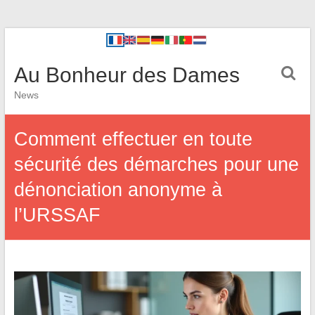
Au Bonheur des Dames
News
Comment effectuer en toute
sécurité des démarches pour une
dénonciation anonyme à
l’URSSAF